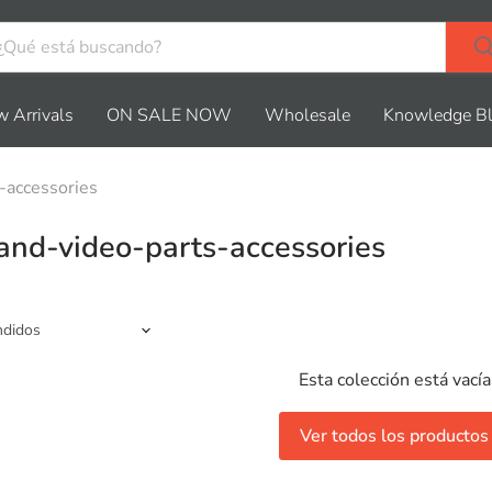
 Arrivals
ON SALE NOW
Wholesale
Knowledge B
-accessories
nd-video-parts-accessories
Esta colección está vacía
Ver todos los productos