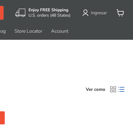
Enjoy FREE Shipping
Ingresar
U.S. orders (48 States)
Ver
carrito
log
Store Locator
Account
Ver como