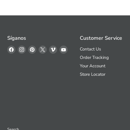
Síganos
Customer Service
Encuéntrenos
Encuéntrenos
Encuéntrenos
Encuéntrenos
Encuéntrenos
Encuéntrenos
Contact Us
en
en
en
en
en
en
Order Tracking
Facebook
Instagram
Pinterest
X
Vimeo
YouTube
Your Account
Store Locator
Search