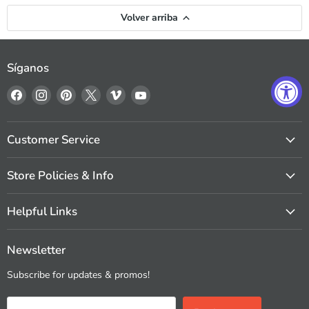
Volver arriba
Síganos
Encuéntrenos
Encuéntrenos
Encuéntrenos
Encuéntrenos
Encuéntrenos
Encuéntrenos
en
en
en
en
en
en
Facebook
Instagram
Pinterest
X
Vimeo
YouTube
Customer Service
Store Policies & Info
Helpful Links
Newsletter
Subscribe for updates & promos!