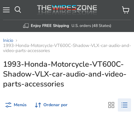
Menú
Ver
Buscar
carrito
Enjoy FREE Shipping
U.S. orders (48 States)
Inicio
1993-Honda-Motorcycle-VT600C-Shadow-VLX-car-audio-and-
video-parts-accessories
1993-Honda-Motorcycle-VT600C-
Shadow-VLX-car-audio-and-video-
parts-accessories
Menús
Ordenar por